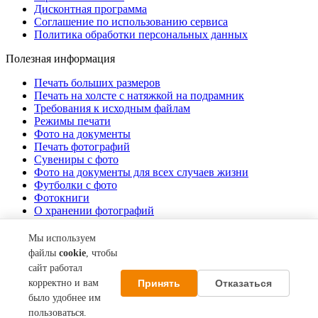
Дисконтная программа
Соглашение по использованию сервиса
Политика обработки персональных данных
Полезная информация
Печать больших размеров
Печать на холсте c натяжкой на подрамник
Требования к исходным файлам
Режимы печати
Фото на документы
Печать фотографий
Сувениры с фото
Фото на документы для всех случаев жизни
Футболки с фото
Фотокниги
О хранении фотографий
Стоимость услуг
Мы используем
О компании
файлы
cookie
, чтобы
сайт работал
Контакты
Принять
Отказаться
корректно и вам
Акции
О нас
было удобнее им
пользоваться.