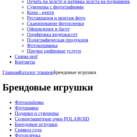
Печать на холсте и натяжка холста на подрамник
Сувениры с фотографиями
Копи - центр
Реставрация и монтаж фото
Сканирование фотопленки
Оформление в багет
Оцифровка видеокассет
Полиграфическая продукция
Фотокерамика
Прочие цифровые услуги
Сивма prof
Контакты
Главная
Каталог товаров
Брендовые игрушки
Брендовые игрушки
Фотоальбомы
Фоторамки
Подарки и сувениры
Солнцезащитные очки POLAROID
Брендовые игрушки
Символ года
Фотоплёнка