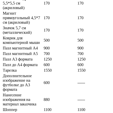
5,5*5,5 см
170
170
(акриловый)
Магнит
прямоугольный 4,5*7
170
170
см (акриловый)
Значок 5,7 см
170
170
(металлический)
Коврик для
500
500
компьютерной мыши
Пазл магнитный А4
900
900
Пазл магнитный А5
700
700
Пазл А3 формата
1250
1250
Пазл до А4 формата
600
600
Тарелка
1550
1550
Дополнительное
изображение на
600
------
футболке до А3
формата
Нанесение
изображения на
880
------
материал заказчика
Шоппер
1100
1100