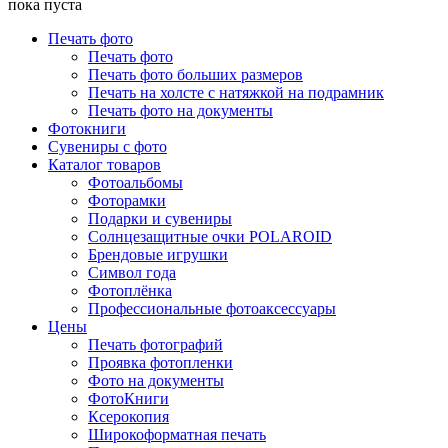
пока пуста
Печать фото
Печать фото
Печать фото больших размеров
Печать на холсте с натяжкой на подрамник
Печать фото на документы
Фотокниги
Сувениры с фото
Каталог товаров
Фотоальбомы
Фоторамки
Подарки и сувениры
Солнцезащитные очки POLAROID
Брендовые игрушки
Символ года
Фотоплёнка
Профессиональные фотоаксессуары
Цены
Печать фотографий
Проявка фотопленки
Фото на документы
ФотоКниги
Ксерокопия
Широкоформатная печать