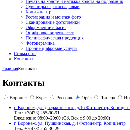
Печать на холсте и натяжка холста на подрамник
Сувениры с фотографиями
Копи - центр
Реставрация и монтаж фото
Сканирование фотопленки
Оформление в багет
Оцифровка видеокассет
Полиграфическая продукция
Фотокерамика
Прочие цифровые услуги
Сивма prof
Контакты
Главная
Контакты
Контакты
Воронеж
Курск
Россошь
Орёл
Липецк
Но
г. Воронеж, ул. Дзержинского , д.16 Фотоцентр, Копицен
Тел.: +7(473) 255-90-91
Ежедневно 08:00–20:00 (Сб, Вск с 9:00 до 20:00)
г. Воронеж, ул. Пушкинская, д.4 Фотоцентр, Копицентр
Тел.: +7(473) 255-36-29