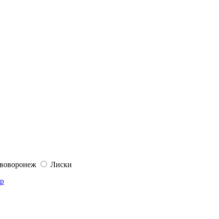
воворонеж
Лиски
тр