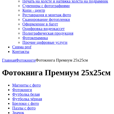
Печать на холсте и натяжка холста на подрамник
Сувениры с фотографиями
Копи - центр
Реставрация и монтаж фото
Сканирование фотопленки
Оформление в багет
Оцифровка видеокассет
Полиграфическая продукция
Фотокерамика
Прочие цифровые услуги
Сивма prof
Контакты
Главная
Фотокниги
Фотокнига Премиум 25х25см
Фотокнига Премиум 25х25см
Магниты с фото
Фотокниги
Футболка белая
Футболка чёрная
Брелоки с фото
Пазлы с фото
Значок