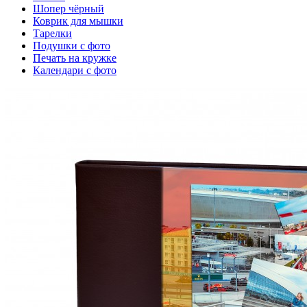
Шопер чёрный
Коврик для мышки
Тарелки
Подушки с фото
Печать на кружке
Календари с фото