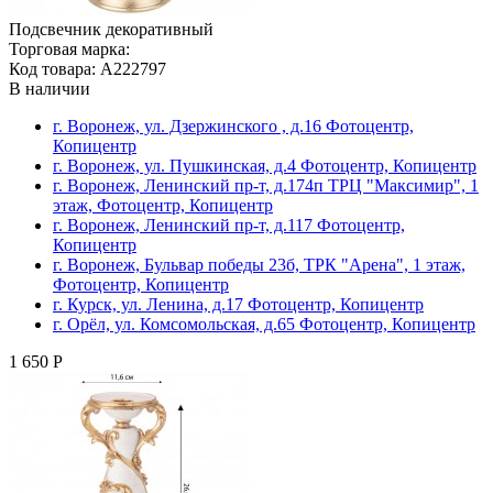
Подсвечник декоративный
Торговая марка:
Код товара: A222797
В наличии
г. Воронеж, ул. Дзержинского , д.16 Фотоцентр,
Копицентр
г. Воронеж, ул. Пушкинская, д.4 Фотоцентр, Копицентр
г. Воронеж, Ленинский пр-т, д.174п ТРЦ "Максимир", 1
этаж, Фотоцентр, Копицентр
г. Воронеж, Ленинский пр-т, д.117 Фотоцентр,
Копицентр
г. Воронеж, Бульвар победы 23б, ТРК "Арена", 1 этаж,
Фотоцентр, Копицентр
г. Курск, ул. Ленина, д.17 Фотоцентр, Копицентр
г. Орёл, ул. Комсомольская, д.65 Фотоцентр, Копицентр
1 650 Р