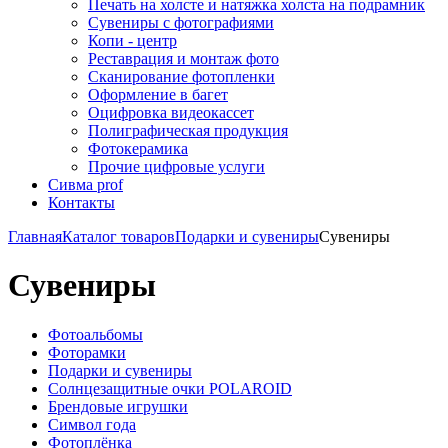
Печать на холсте и натяжка холста на подрамник
Сувениры с фотографиями
Копи - центр
Реставрация и монтаж фото
Сканирование фотопленки
Оформление в багет
Оцифровка видеокассет
Полиграфическая продукция
Фотокерамика
Прочие цифровые услуги
Сивма prof
Контакты
Главная
Каталог товаров
Подарки и сувениры
Сувениры
Сувениры
Фотоальбомы
Фоторамки
Подарки и сувениры
Солнцезащитные очки POLAROID
Брендовые игрушки
Символ года
Фотоплёнка