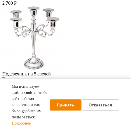
2 700 Р
Подсвечник на 5 свечей
Торговая марка:
Код товара: A726121
Мы используем
В наличии
файлы
cookie
, чтобы
сайт работал
г. Воронеж, ул. Дзержинского , д.16 Фотоцентр,
Копицентр
Принять
Отказаться
корректно и вам
было удобнее им
4 000 Р
пользоваться.
Подробнее