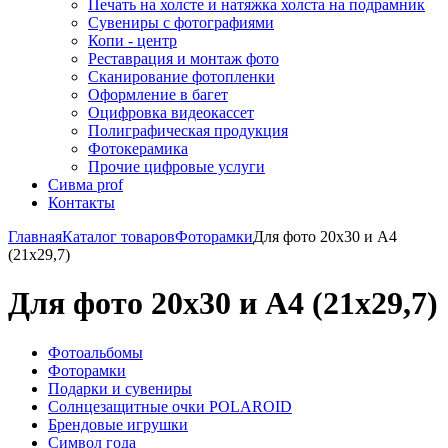
Печать на холсте и натяжка холста на подрамник
Сувениры с фотографиями
Копи - центр
Реставрация и монтаж фото
Сканирование фотопленки
Оформление в багет
Оцифровка видеокассет
Полиграфическая продукция
Фотокерамика
Прочие цифровые услуги
Сивма prof
Контакты
Главная
Каталог товаров
Фоторамки
Для фото 20х30 и А4
(21х29,7)
Для фото 20х30 и А4 (21х29,7)
Фотоальбомы
Фоторамки
Подарки и сувениры
Солнцезащитные очки POLAROID
Брендовые игрушки
Символ года