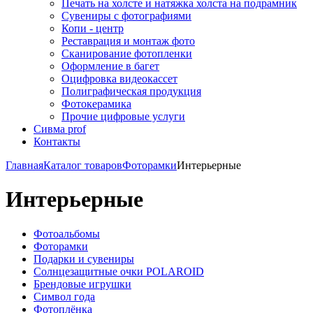
Печать на холсте и натяжка холста на подрамник
Сувениры с фотографиями
Копи - центр
Реставрация и монтаж фото
Сканирование фотопленки
Оформление в багет
Оцифровка видеокассет
Полиграфическая продукция
Фотокерамика
Прочие цифровые услуги
Сивма prof
Контакты
Главная
Каталог товаров
Фоторамки
Интерьерные
Интерьерные
Фотоальбомы
Фоторамки
Подарки и сувениры
Солнцезащитные очки POLAROID
Брендовые игрушки
Символ года
Фотоплёнка