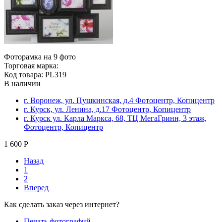
Фоторамка на 9 фото
Торговая марка:
Код товара: PL319
В наличии
г. Воронеж, ул. Пушкинская, д.4 Фотоцентр, Копицентр
г. Курск, ул. Ленина, д.17 Фотоцентр, Копицентр
г. Курск ул. Карла Маркса, 68, ТЦ МегаГринн, 3 этаж,
Фотоцентр, Копицентр
1 600 Р
Назад
1
2
Вперед
Как сделать заказ через интернет?
Печать фотографий