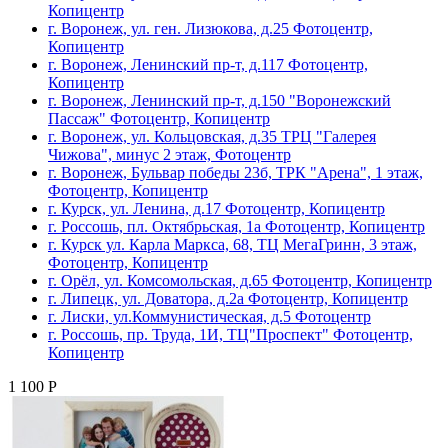
Копицентр
г. Воронеж, ул. ген. Лизюкова, д.25 Фотоцентр,
Копицентр
г. Воронеж, Ленинский пр-т, д.117 Фотоцентр,
Копицентр
г. Воронеж, Ленинский пр-т, д.150 "Воронежский
Пассаж" Фотоцентр, Копицентр
г. Воронеж, ул. Кольцовская, д.35 ТРЦ "Галерея
Чижова", минус 2 этаж, Фотоцентр
г. Воронеж, Бульвар победы 23б, ТРК "Арена", 1 этаж,
Фотоцентр, Копицентр
г. Курск, ул. Ленина, д.17 Фотоцентр, Копицентр
г. Россошь, пл. Октябрьская, 1а Фотоцентр, Копицентр
г. Курск ул. Карла Маркса, 68, ТЦ МегаГринн, 3 этаж,
Фотоцентр, Копицентр
г. Орёл, ул. Комсомольская, д.65 Фотоцентр, Копицентр
г. Липецк, ул. Доватора, д.2а Фотоцентр, Копицентр
г. Лиски, ул.Коммунистическая, д.5 Фотоцентр
г. Россошь, пр. Труда, 1И, ТЦ"Проспект" Фотоцентр,
Копицентр
1 100 Р