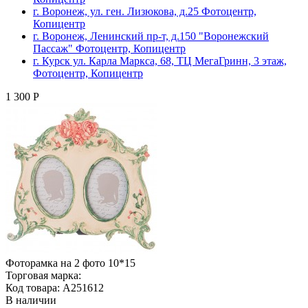
г. Воронеж, ул. ген. Лизюкова, д.25 Фотоцентр,
Копицентр
г. Воронеж, Ленинский пр-т, д.150 "Воронежский
Пассаж" Фотоцентр, Копицентр
г. Курск ул. Карла Маркса, 68, ТЦ МегаГринн, 3 этаж,
Фотоцентр, Копицентр
1 300 Р
Фоторамка на 2 фото 10*15
Торговая марка:
Код товара: A251612
В наличии